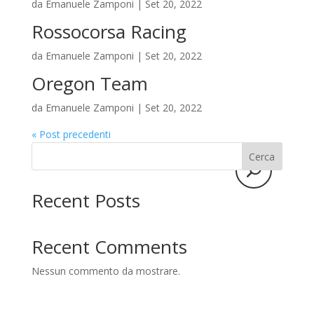
La candidatura
da
Emanuele Zamponi
|
Set 20, 2022
Rossocorsa Racing
I tirocinanti
da
Emanuele Zamponi
|
Set 20, 2022
Le borse di studio
Oregon Team
Sostenitori
da
Emanuele Zamponi
|
Set 20, 2022
« Post precedenti
Atelier
Cerca
Scuole
Recent Posts
Testimonianze
Fund raising
Recent Comments
Nessun commento da mostrare.