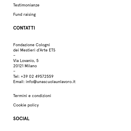
Testimonianze
Fund raising
CONTATTI
Fondazione Cologni
dei Mestieri d’Arte ETS
–
Via Lovanio, 5
20121 Milano
–
Tel:
+39
02 49572559
Email:
info@unascuolaunlavoro.it
Termini e condizioni
Cookie policy
SOCIAL