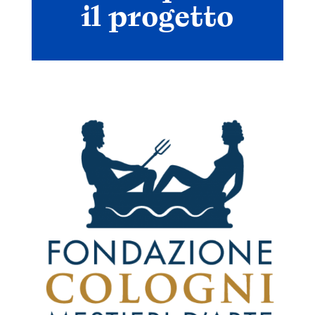
studio
il progetto
Sostenitori
Atelier
Scuole
Testimonianze
Fund raising