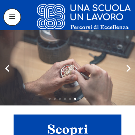
Il progetto
La candidatura
I tirocinanti
Le borse di
Scopri