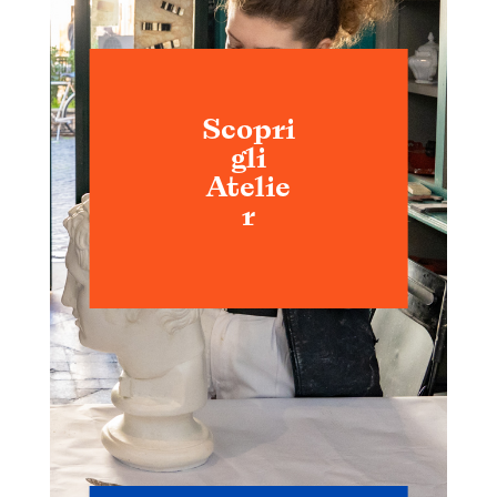
Scopri
gli
Atelie
r