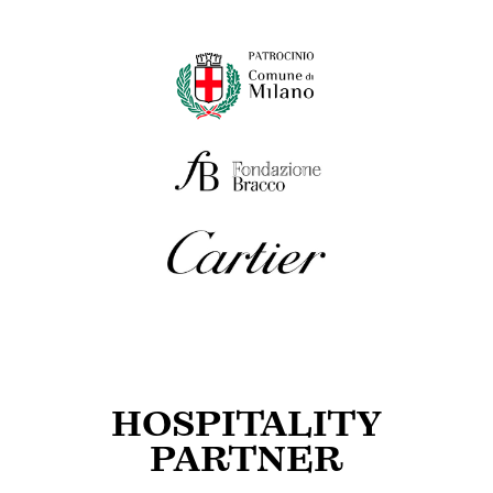
studio
Sostenitori
Atelier
Scuole
Testimonianze
Fund raising
HOSPITALITY
PARTNER