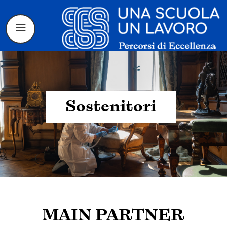
Sostenitori
Il progetto
La candidatura
I tirocinanti
Le borse di
MAIN PARTNER