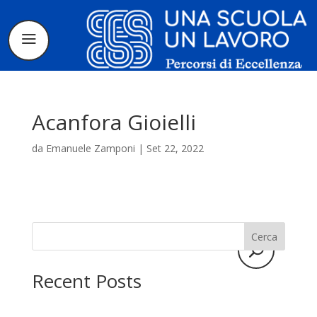
Acanfora Gioielli
da
Emanuele Zamponi
|
Set 22, 2022
Il progetto
La candidatura
Cerca
I tirocinanti
Recent Posts
Le borse di