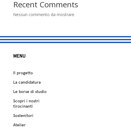
studio
Recent Comments
Sostenitori
Nessun commento da mostrare.
Atelier
Scuole
MENU
Testimonianze
Fund raising
Il progetto
La candidatura
Le borse di studio
Scopri i nostri
tirocinanti
Sostenitori
Atelier