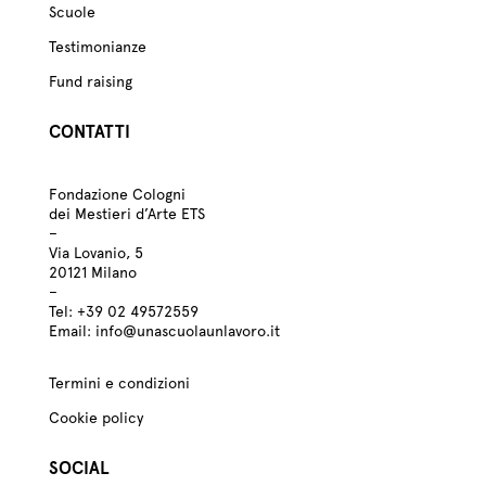
Scuole
Testimonianze
Fund raising
CONTATTI
Fondazione Cologni
dei Mestieri d’Arte ETS
–
Via Lovanio, 5
20121 Milano
–
Tel:
+39
02 49572559
Email:
info@unascuolaunlavoro.it
Termini e condizioni
Cookie policy
SOCIAL