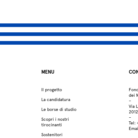
MENU
CON
Il progetto
Fond
dei 
La candidatura
–
Via 
Le borse di studio
2012
–
Scopri i nostri
Tel:
tirocinanti
Emai
Sostenitori