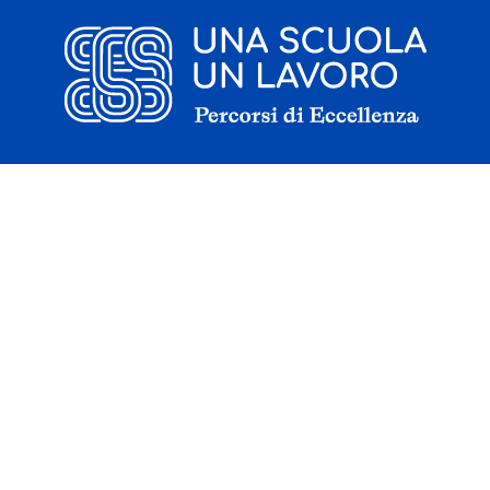
Il progetto
La candidatura
I tirocinanti
Le borse di studio
Sostenitori