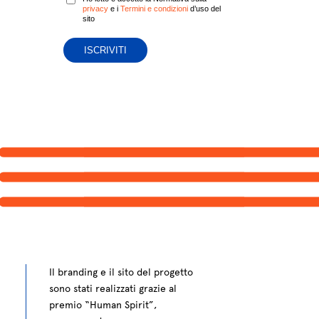
privacy
e i
Termini e condizioni
d’uso del
sito
Il branding e il sito del progetto
sono stati realizzati grazie al
premio “Human Spirit”,