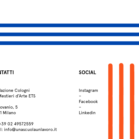
Atelier
Scuole
Testimonianze
Fund raising
TATTI
SOCIAL
azione Cologni
Instagram
Mestieri d’Arte ETS
–
Facebook
Lovanio, 5
–
1 Milano
Linkedin
+39
02 49572559
l:
info@unascuolaunlavoro.it