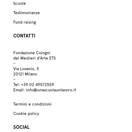
Scuole
Testimonianze
Fund raising
CONTATTI
Fondazione Cologni
dei Mestieri d’Arte ETS
–
Via Lovanio, 5
20121 Milano
–
Tel:
+39
02 49572559
Email:
info@unascuolaunlavoro.it
Termini e condizioni
Cookie policy
SOCIAL