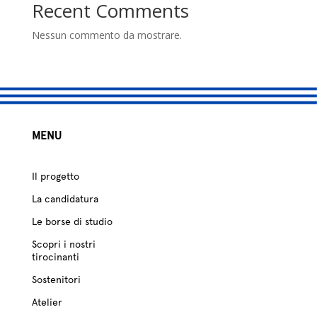
studio
Recent Comments
Sostenitori
Nessun commento da mostrare.
Atelier
Scuole
MENU
Testimonianze
Fund raising
Il progetto
La candidatura
Le borse di studio
Scopri i nostri
tirocinanti
Sostenitori
Atelier