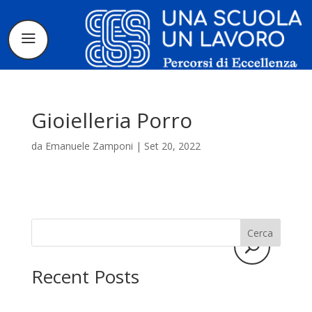
Gioielleria Porro
da
Emanuele Zamponi
|
Set 20, 2022
Il progetto
La candidatura
Cerca
I tirocinanti
Recent Posts
Le borse di