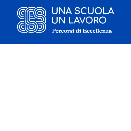
Il progetto
La candidatura
I tirocinanti
Le borse di studio
Sostenitori