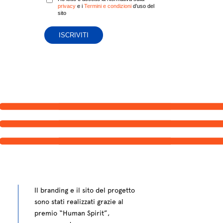
privacy
e i
Termini e condizioni
d’uso del
sito
Il branding e il sito del progetto
sono stati realizzati grazie al
premio “Human Spirit”,