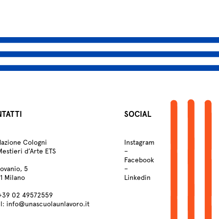
Atelier
Scuole
Testimonianze
Fund raising
TATTI
SOCIAL
azione Cologni
Instagram
Mestieri d’Arte ETS
–
Facebook
Lovanio, 5
–
1 Milano
Linkedin
+39
02 49572559
l:
info@unascuolaunlavoro.it