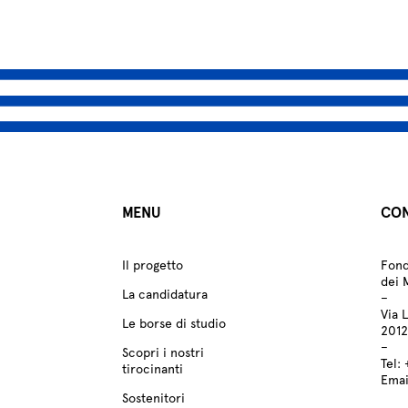
MENU
CON
Il progetto
Fond
dei 
La candidatura
–
Via 
Le borse di studio
2012
–
Scopri i nostri
Tel:
tirocinanti
Emai
Sostenitori