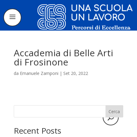
Accademia di Belle Arti
di Frosinone
da
Emanuele Zamponi
|
Set 20, 2022
Il progetto
La candidatura
I tirocinanti
Cerca
Le borse di
Recent Posts