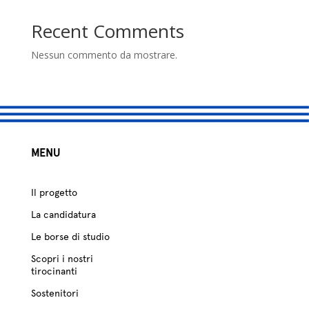
studio
Recent Comments
Sostenitori
Nessun commento da mostrare.
Atelier
Scuole
Testimonianze
MENU
Fund raising
Il progetto
La candidatura
Le borse di studio
Scopri i nostri
tirocinanti
Sostenitori