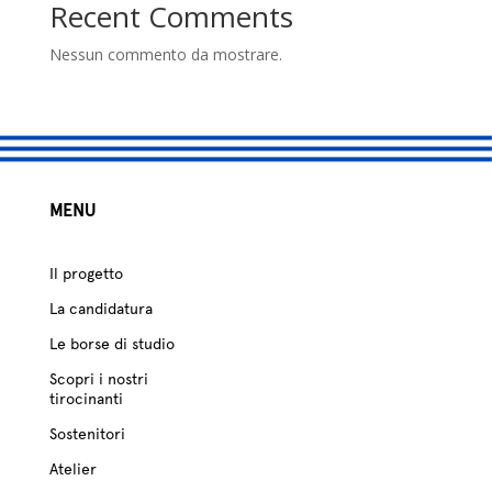
studio
Recent Comments
Sostenitori
Nessun commento da mostrare.
Atelier
Scuole
MENU
Testimonianze
Fund raising
Il progetto
La candidatura
Le borse di studio
Scopri i nostri
tirocinanti
Sostenitori
Atelier