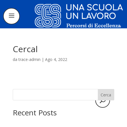
Cercal
da
trace-admin
|
Ago 4, 2022
Il progetto
La candidatura
Cerca
I tirocinanti
Recent Posts
Le borse di