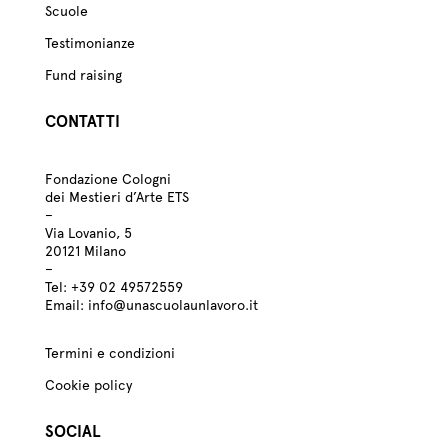
Scuole
Testimonianze
Fund raising
CONTATTI
Fondazione Cologni
dei Mestieri d’Arte ETS
–
Via Lovanio, 5
20121 Milano
–
Tel:
+39
02 49572559
Email:
info@unascuolaunlavoro.it
Termini e condizioni
Cookie policy
SOCIAL