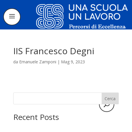
IIS Francesco Degni
da
Emanuele Zamponi
|
Mag 9, 2023
Il progetto
La candidatura
Cerca
I tirocinanti
Recent Posts
Le borse di