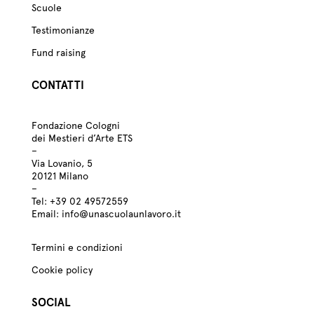
Scuole
Testimonianze
Fund raising
CONTATTI
Fondazione Cologni
dei Mestieri d’Arte ETS
–
Via Lovanio, 5
20121 Milano
–
Tel:
+39
02 49572559
Email:
info@unascuolaunlavoro.it
Termini e condizioni
Cookie policy
SOCIAL