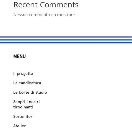
studio
Recent Comments
Sostenitori
Nessun commento da mostrare.
Atelier
Scuole
MENU
Testimonianze
Fund raising
Il progetto
La candidatura
Le borse di studio
Scopri i nostri
tirocinanti
Sostenitori
Atelier