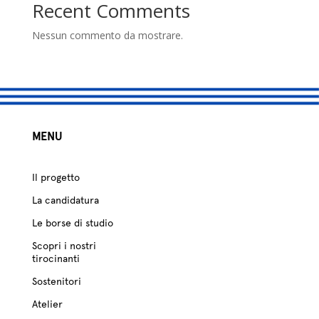
studio
Recent Comments
Sostenitori
Nessun commento da mostrare.
Atelier
Scuole
MENU
Testimonianze
Fund raising
Il progetto
La candidatura
Le borse di studio
Scopri i nostri
tirocinanti
Sostenitori
Atelier