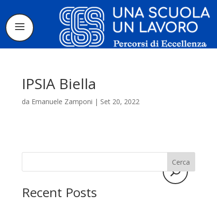
IPSIA Biella
da
Emanuele Zamponi
|
Set 20, 2022
Il progetto
La candidatura
Cerca
I tirocinanti
Recent Posts
Le borse di