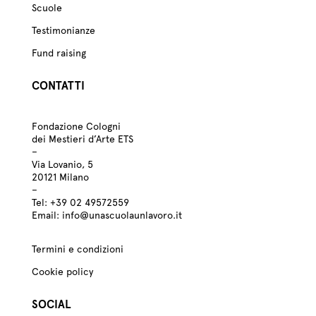
Scuole
Testimonianze
Fund raising
CONTATTI
Fondazione Cologni
dei Mestieri d’Arte ETS
–
Via Lovanio, 5
20121 Milano
–
Tel:
+39
02 49572559
Email:
info@unascuolaunlavoro.it
Termini e condizioni
Cookie policy
SOCIAL