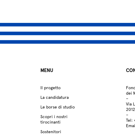
MENU
CON
Il progetto
Fond
dei 
La candidatura
–
Via 
Le borse di studio
2012
–
Scopri i nostri
Tel:
tirocinanti
Emai
Sostenitori