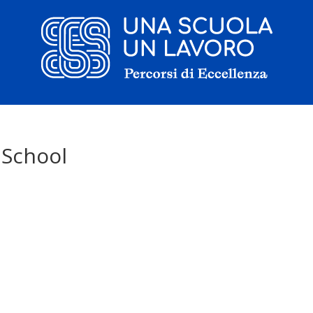
Il progetto
 School
La candidatura
I tirocinanti
Le borse di studio
Sostenitori