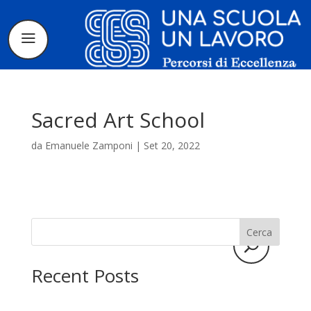
Sacred Art School
da
Emanuele Zamponi
|
Set 20, 2022
Il progetto
La candidatura
Cerca
I tirocinanti
Recent Posts
Le borse di