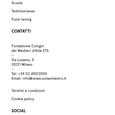
Scuole
Testimonianze
Fund raising
CONTATTI
Fondazione Cologni
dei Mestieri d’Arte ETS
–
Via Lovanio, 5
20121 Milano
–
Tel:
+39
02 49572559
Email:
info@unascuolaunlavoro.it
Termini e condizioni
Cookie policy
SOCIAL