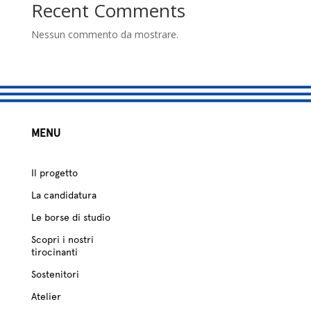
studio
Recent Comments
Sostenitori
Nessun commento da mostrare.
Atelier
Scuole
MENU
Testimonianze
Fund raising
Il progetto
La candidatura
Le borse di studio
Scopri i nostri
tirocinanti
Sostenitori
Atelier