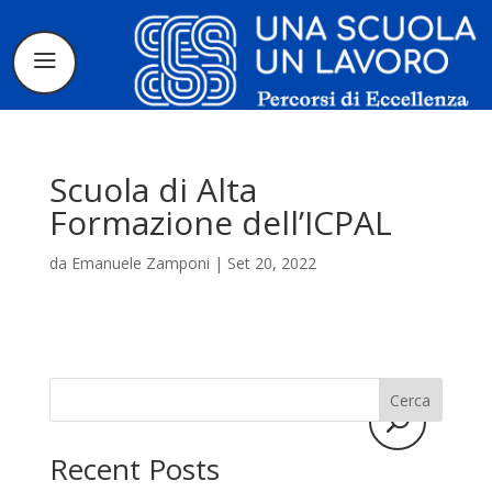
Scuola di Alta
Formazione dell’ICPAL
da
Emanuele Zamponi
|
Set 20, 2022
Il progetto
La candidatura
I tirocinanti
Cerca
Le borse di
Recent Posts