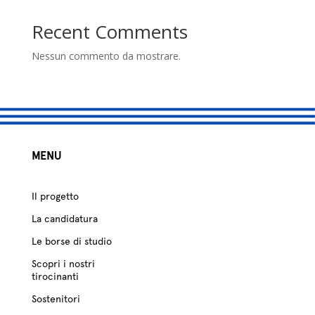
studio
Recent Comments
Sostenitori
Nessun commento da mostrare.
Atelier
Scuole
Testimonianze
MENU
Fund raising
Il progetto
La candidatura
Le borse di studio
Scopri i nostri
tirocinanti
Sostenitori