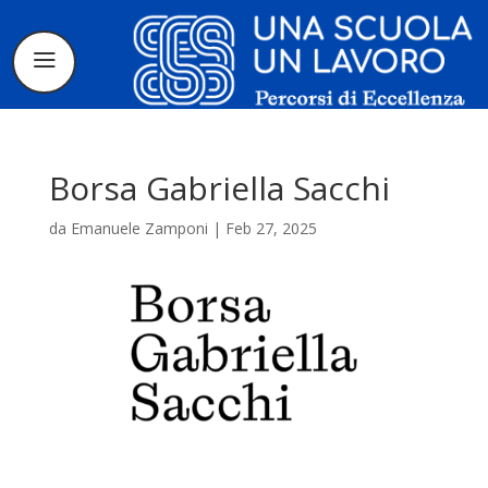
Borsa Gabriella Sacchi
da
Emanuele Zamponi
|
Feb 27, 2025
Il progetto
La candidatura
I tirocinanti
Le borse di