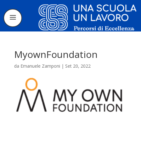
MyownFoundation
da
Emanuele Zamponi
|
Set 20, 2022
Il progetto
La candidatura
I tirocinanti
Le borse di