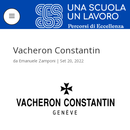
Vacheron Constantin
da
Emanuele Zamponi
|
Set 20, 2022
Il progetto
La candidatura
I tirocinanti
Le borse di