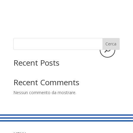
studio
Sostenitori
Atelier
Scuole
Cerca
Testimonianze
Recent Posts
Fund raising
Recent Comments
Nessun commento da mostrare.