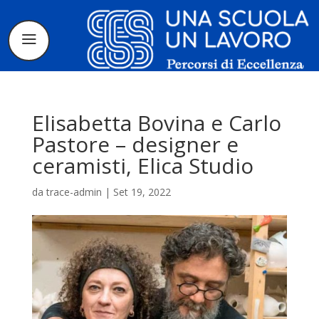
Elisabetta Bovina e Carlo
Pastore – designer e
ceramisti, Elica Studio
Il progetto
da
trace-admin
|
Set 19, 2022
La candidatura
I tirocinanti
Le borse di