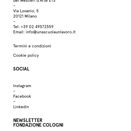
dei Mestieri d’Arte ETS
–
Via Lovanio, 5
20121 Milano
–
Tel:
+39
02 49572559
Email:
info@unascuolaunlavoro.it
Termini e condizioni
Cookie policy
SOCIAL
Instagram
–
Facebook
–
Linkedin
NEWSLETTER
FONDAZIONE COLOGNI