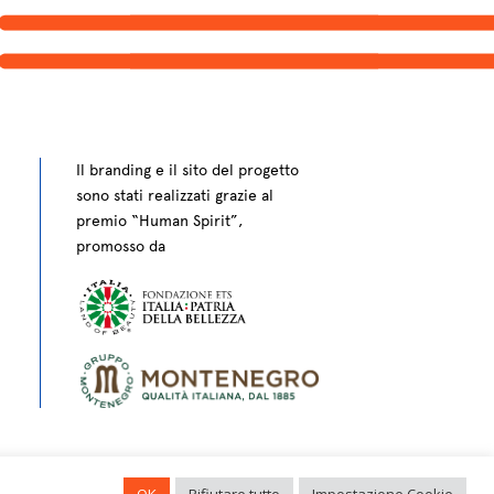
Il branding e il sito del progetto
sono stati realizzati grazie al
premio “Human Spirit”,
promosso da