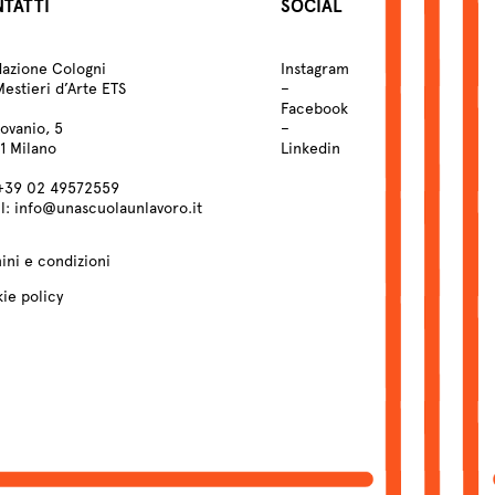
TATTI
SOCIAL
azione Cologni
Instagram
Mestieri d’Arte ETS
–
Facebook
Lovanio, 5
–
1 Milano
Linkedin
+39
02 49572559
l:
info@unascuolaunlavoro.it
ini e condizioni
ie policy