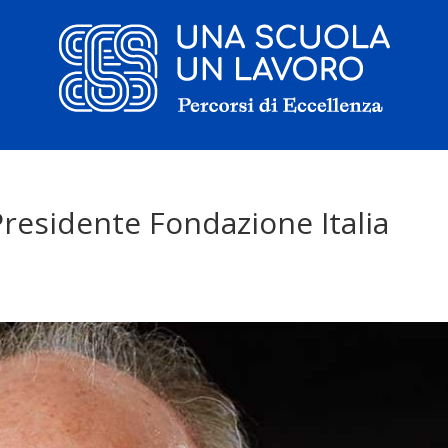
Il progetto
Presidente Fondazione Italia
La candidatura
I tirocinanti
Le borse di studio
Sostenitori