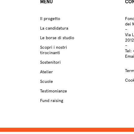
MENU
CON
Il progetto
Fond
dei 
La candidatura
–
Via 
Le borse di studio
2012
–
Scopri i nostri
Tel:
tirocinanti
Emai
Sostenitori
Term
Atelier
Cook
Scuole
Testimonianze
Fund raising