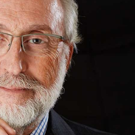
Atelier
Scuole
Testimonianze
Fund raising