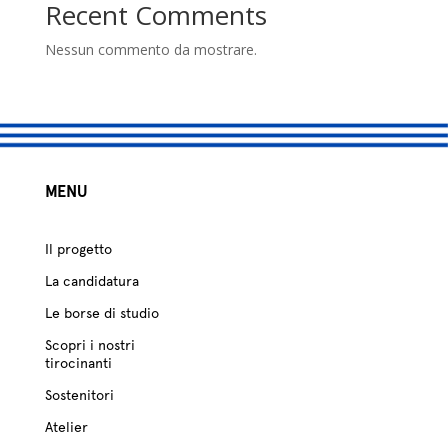
studio
Recent Comments
Sostenitori
Nessun commento da mostrare.
Atelier
Scuole
MENU
Testimonianze
Fund raising
Il progetto
La candidatura
Le borse di studio
Scopri i nostri
tirocinanti
Sostenitori
Atelier