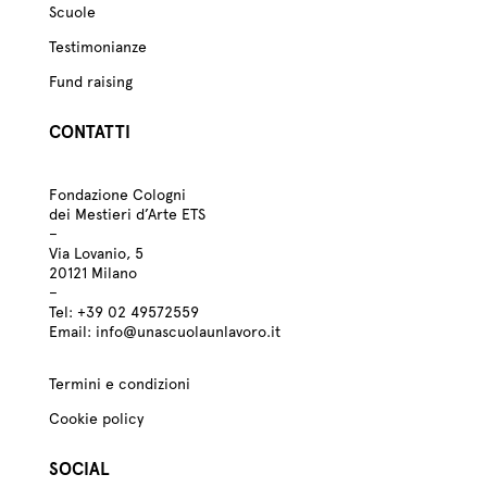
Scuole
Testimonianze
Fund raising
CONTATTI
Fondazione Cologni
dei Mestieri d’Arte ETS
–
Via Lovanio, 5
20121 Milano
–
Tel:
+39
02 49572559
Email:
info@unascuolaunlavoro.it
Termini e condizioni
Cookie policy
SOCIAL