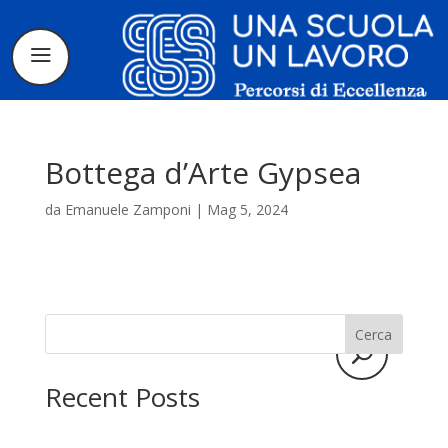
Bottega d’Arte Gypsea
da
Emanuele Zamponi
|
Mag 5, 2024
Il progetto
La candidatura
Cerca
I tirocinanti
Recent Posts
Le borse di