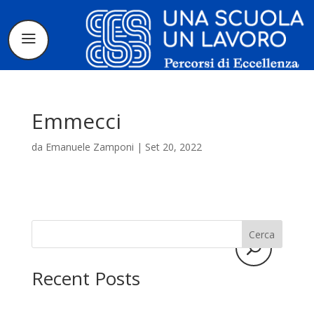
Emmecci
da
Emanuele Zamponi
|
Set 20, 2022
Il progetto
La candidatura
Cerca
I tirocinanti
Recent Posts
Le borse di