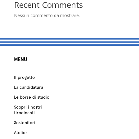
studio
Recent Comments
Sostenitori
Nessun commento da mostrare.
Atelier
Scuole
MENU
Testimonianze
Fund raising
Il progetto
La candidatura
Le borse di studio
Scopri i nostri
tirocinanti
Sostenitori
Atelier