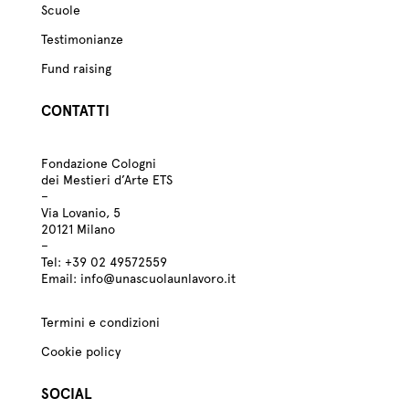
Scuole
Testimonianze
Fund raising
CONTATTI
Fondazione Cologni
dei Mestieri d’Arte ETS
–
Via Lovanio, 5
20121 Milano
–
Tel:
+39
02 49572559
Email:
info@unascuolaunlavoro.it
Termini e condizioni
Cookie policy
SOCIAL