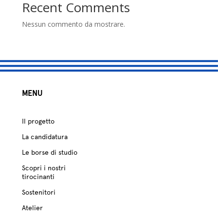
studio
Recent Comments
Sostenitori
Nessun commento da mostrare.
Atelier
Scuole
MENU
Testimonianze
Fund raising
Il progetto
La candidatura
Le borse di studio
Scopri i nostri
tirocinanti
Sostenitori
Atelier