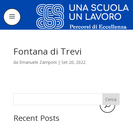
Fontana di Trevi
da
Emanuele Zamponi
|
Set 20, 2022
Il progetto
La candidatura
Cerca
I tirocinanti
Recent Posts
Le borse di