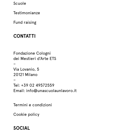
Scuole
Testimonianze
Fund raising
CONTATTI
Fondazione Cologni
dei Mestieri d’Arte ETS
–
Via Lovanio, 5
20121 Milano
–
Tel:
+39
02 49572559
Email:
info@unascuolaunlavoro.it
Termini e condizioni
Cookie policy
SOCIAL