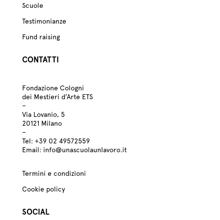
Scuole
Testimonianze
Fund raising
CONTATTI
Fondazione Cologni
dei Mestieri d’Arte ETS
–
Via Lovanio, 5
20121 Milano
–
Tel:
+39
02 49572559
Email:
info@unascuolaunlavoro.it
Termini e condizioni
Cookie policy
SOCIAL