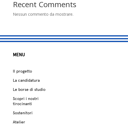
studio
Recent Comments
Sostenitori
Nessun commento da mostrare.
Atelier
Scuole
MENU
Testimonianze
Fund raising
Il progetto
La candidatura
Le borse di studio
Scopri i nostri
tirocinanti
Sostenitori
Atelier