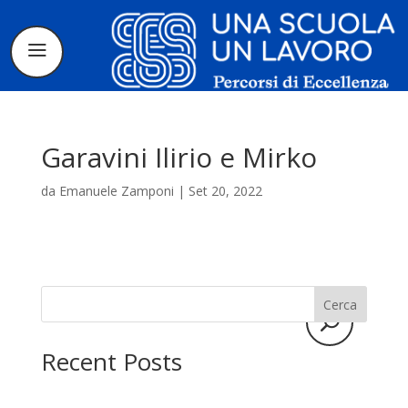
Garavini Ilirio e Mirko
da
Emanuele Zamponi
|
Set 20, 2022
Il progetto
La candidatura
Cerca
I tirocinanti
Recent Posts
Le borse di