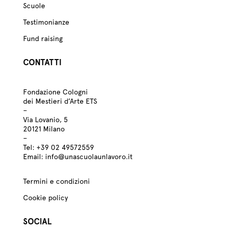
Scuole
Testimonianze
Fund raising
CONTATTI
Fondazione Cologni
dei Mestieri d’Arte ETS
–
Via Lovanio, 5
20121 Milano
–
Tel:
+39
02 49572559
Email:
info@unascuolaunlavoro.it
Termini e condizioni
Cookie policy
SOCIAL