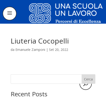
Liuteria Cocopelli
da
Emanuele Zamponi
|
Set 20, 2022
Il progetto
La candidatura
Cerca
I tirocinanti
Recent Posts
Le borse di