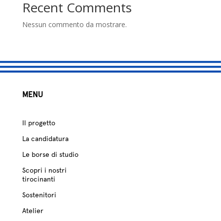
studio
Recent Comments
Sostenitori
Nessun commento da mostrare.
Atelier
Scuole
MENU
Testimonianze
Fund raising
Il progetto
La candidatura
Le borse di studio
Scopri i nostri
tirocinanti
Sostenitori
Atelier