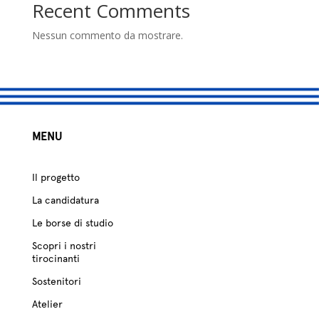
studio
Recent Comments
Sostenitori
Nessun commento da mostrare.
Atelier
Scuole
MENU
Testimonianze
Fund raising
Il progetto
La candidatura
Le borse di studio
Scopri i nostri
tirocinanti
Sostenitori
Atelier