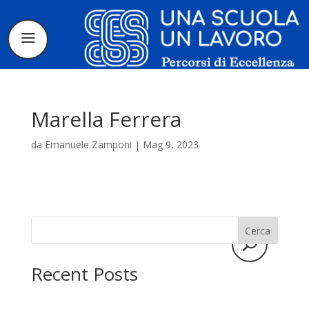
Marella Ferrera
da
Emanuele Zamponi
|
Mag 9, 2023
Il progetto
La candidatura
Cerca
I tirocinanti
Recent Posts
Le borse di