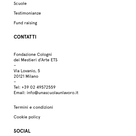
Scuole
Testimonianze
Fund raising
CONTATTI
Fondazione Cologni
dei Mestieri d’Arte ETS
–
Via Lovanio, 5
20121 Milano
–
Tel:
+39
02 49572559
Email:
info@unascuolaunlavoro.it
Termini e condizioni
Cookie policy
SOCIAL