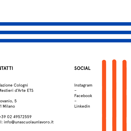
Atelier
Scuole
Testimonianze
Fund raising
TATTI
SOCIAL
azione Cologni
Instagram
Mestieri d’Arte ETS
–
Facebook
Lovanio, 5
–
1 Milano
Linkedin
+39
02 49572559
l:
info@unascuolaunlavoro.it