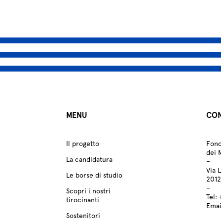
MENU
CON
Il progetto
Fond
dei 
La candidatura
–
Via 
Le borse di studio
2012
–
Scopri i nostri
Tel:
tirocinanti
Emai
Sostenitori