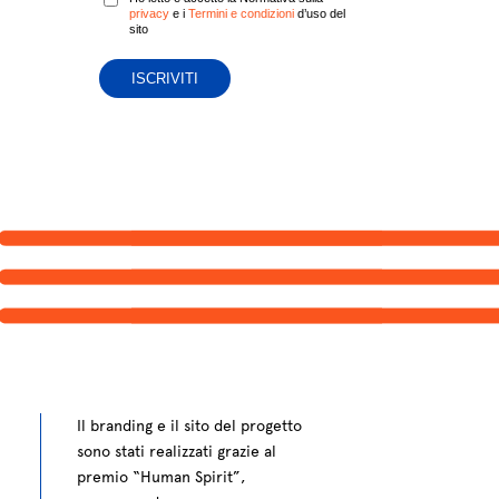
privacy
e i
Termini e condizioni
d’uso del
sito
Il branding e il sito del progetto
sono stati realizzati grazie al
premio “Human Spirit”,