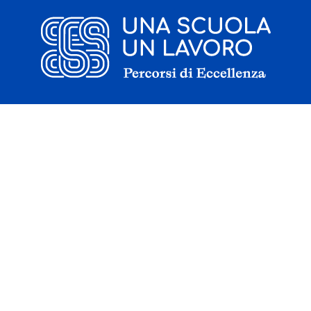
Il progetto
La candidatura
I tirocinanti
Le borse di studio
Sostenitori