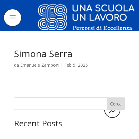
Simona Serra
da
Emanuele Zamponi
|
Feb 5, 2025
Il progetto
La candidatura
Cerca
I tirocinanti
Recent Posts
Le borse di