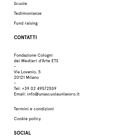
Scuole
Testimonianze
Fund raising
CONTATTI
Fondazione Cologni
dei Mestieri d’Arte ETS
–
Via Lovanio, 5
20121 Milano
–
Tel:
+39
02 49572559
Email:
info@unascuolaunlavoro.it
Termini e condizioni
Cookie policy
SOCIAL