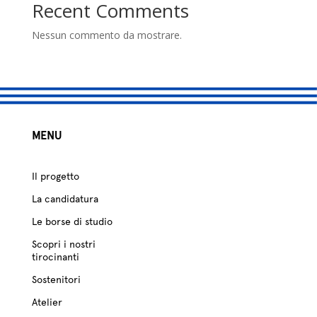
studio
Recent Comments
Sostenitori
Nessun commento da mostrare.
Atelier
Scuole
MENU
Testimonianze
Fund raising
Il progetto
La candidatura
Le borse di studio
Scopri i nostri
tirocinanti
Sostenitori
Atelier