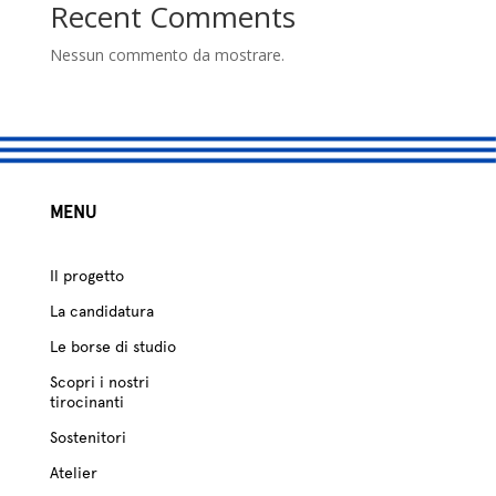
studio
Recent Comments
Sostenitori
Nessun commento da mostrare.
Atelier
Scuole
MENU
Testimonianze
Fund raising
Il progetto
La candidatura
Le borse di studio
Scopri i nostri
tirocinanti
Sostenitori
Atelier