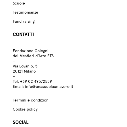
Scuole
Testimonianze
Fund raising
CONTATTI
Fondazione Cologni
dei Mestieri d’Arte ETS
–
Via Lovanio, 5
20121 Milano
–
Tel:
+39
02 49572559
Email:
info@unascuolaunlavoro.it
Termini e condizioni
Cookie policy
SOCIAL