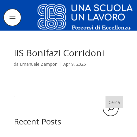
IIS Bonifazi Corridoni
da
Emanuele Zamponi
|
Apr 9, 2026
Il progetto
La candidatura
Cerca
I tirocinanti
Recent Posts
Le borse di