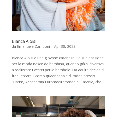
studio
Sostenitori
Atelier
Scuole
Bianca Aloisi
da
Emanuele Zamponi
|
Apr 30, 2023
Testimonianze
Bianca Aloisi è una giovane catanese. La sua passione
Fund raising
per la moda nasce da bambina, quando già si divertiva
a realizzare i vestiti per le bambole. Da adulta decide di
frequentare il corso quadriennale di moda presso
l’Harim, Accademia Euromediterranea di Catania, che...