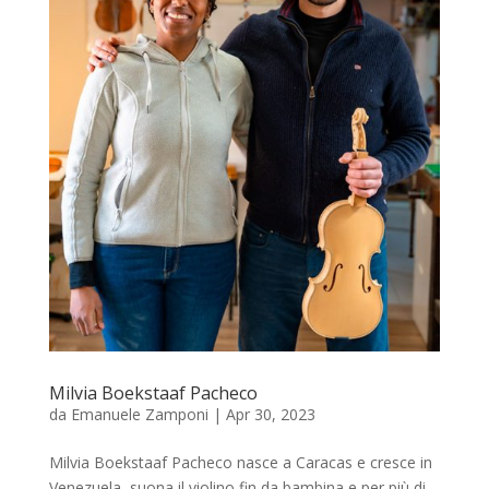
Milvia Boekstaaf Pacheco
da
Emanuele Zamponi
|
Apr 30, 2023
Milvia Boekstaaf Pacheco nasce a Caracas e cresce in
Venezuela, suona il violino fin da bambina e per più di