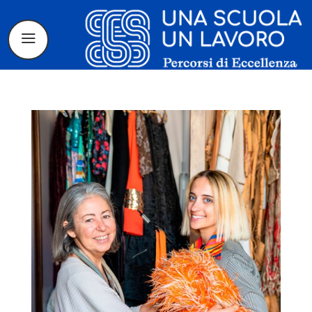
Il progetto
La candidatura
I tirocinanti
Le borse di