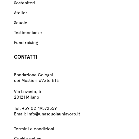
Sostenitori
Atelier
Scuole
Testimonianze
Fund raising
CONTATTI
Fondazione Cologni
dei Mestieri d’Arte ETS
–
Via Lovanio, 5
20121 Milano
–
Tel:
+39
02 49572559
Email:
info@unascuolaunlavoro.it
Termini e condizioni
Cookie policy