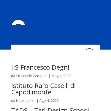
IIS Francesco Degni
da
Emanuele Zamponi
|
Mag 9, 2023
Istituto Raro Caselli di
Capodimonte
Il progetto
da
trace-admin
|
Ago 4, 2022
TADS – Tarì Design School