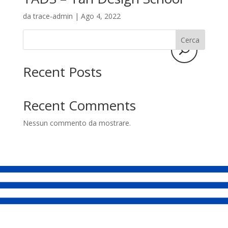
La candidatura
da
trace-admin
|
Ago 4, 2022
I tirocinanti
Cerca
Le borse di studio
Recent Posts
Sostenitori
Atelier
Recent Comments
Scuole
Nessun commento da mostrare.
Testimonianze
Fund raising