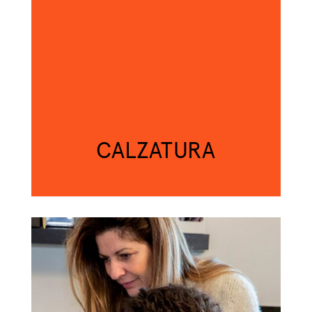
studio
Sostenitori
Atelier
Scuole
Testimonianze
CALZATURA
Fund raising