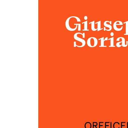
Giuse
Sori
OREFICE