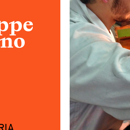
Atelier
Scuole
ppe
Testimonianze
ano
Fund raising
RIA