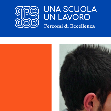
Il progetto
La candidatura
I tirocinanti
Le borse di studio
Sostenitori