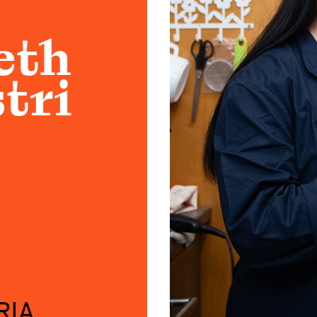
Atelier
Scuole
eth
Testimonianze
tri
Fund raising
RIA