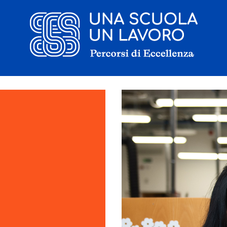
Il progetto
La candidatura
I tirocinanti
Le borse di studio
Sostenitori