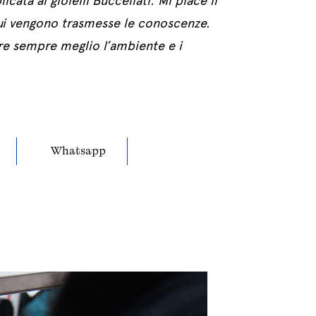
icata ai gioielli Buccellati. Mi piace il
 cui vengono trasmesse le conoscenze.
re sempre meglio l’ambiente e i
Whatsapp