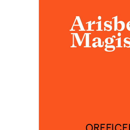
Arisb
Magis
OREFICE