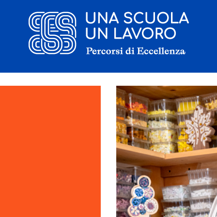
Il progetto
La candidatura
I tirocinanti
Le borse di studio
Sostenitori