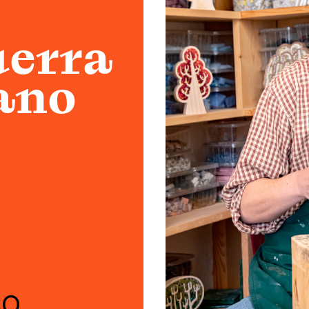
Atelier
Scuole
uerra
Testimonianze
ano
Fund raising
CO