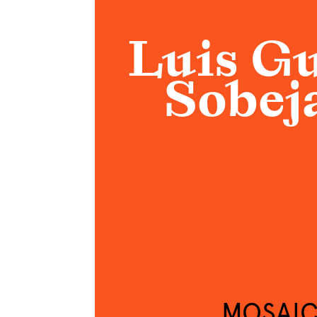
Luis G
Sobej
MOSAI